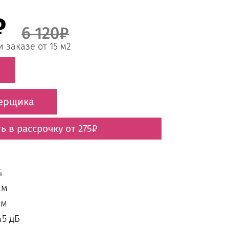
₽
6 120₽
 заказе от 15 м2
мерщика
ь в рассрочку от 275₽
4
мм
мм
45 дБ