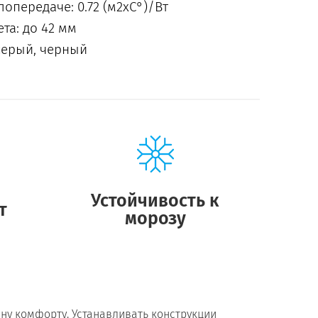
опередаче: 0.72 (м2xC°)/Вт
та: до 42 мм
серый, черный
Устойчивость к
т
морозу
ену комфорту. Устанавливать конструкции