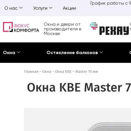
График работы с 9
О нас
Услуги
Акции
Окна и двери от
производителя в
Москве
Окна
Остекление балконов
Главная
–
Окна
–
Окна KBE
–
Master 70 мм
Окна KBE Master 