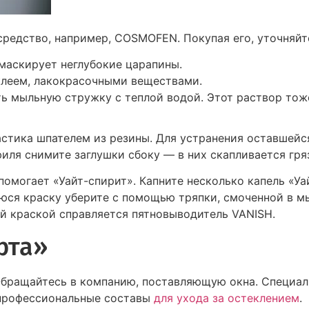
редство, например, COSMOFEN. Покупая его, уточняйте
маскирует неглубокие царапины.
клеем, лакокрасочными веществами.
ь мыльную стружку с теплой водой. Этот раствор тож
астика шпателем из резины. Для устранения оставшейс
ля снимите заглушки сбоку — в них скапливается гря
помогает «Уайт-спирит». Капните несколько капель «Уа
юся краску уберите с помощью тряпки, смоченной в м
й краской справляется пятновыводитель VANISH.
рта»
 Обращайтесь в компанию, поставляющую окна. Специа
профессиональные составы
для ухода за остеклением
.