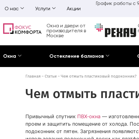
График работы с 9
О нас
Услуги
Акции
Окна и двери от
производителя в
Москве
Окна
Остекление балконов
Главная
–
Статьи
–
Чем отмыть пластиковый подоконник?
Чем отмыть пласт
Привычный спутник
ПВХ-окна
— изготовленн
проем и защитить помещение от холода. Пос
подоконник от пятен. Загрязнения появляю
использования подоконной доски как платф