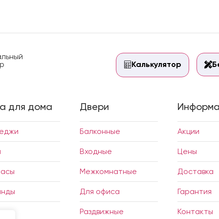
льный
р
Калькулятор
Б
а для дома
Двери
Информа
теджи
Балконные
Акции
и
Входные
Цены
расы
Межкомнатные
Доставка
анды
Для офиса
Гарантия
дки
Раздвижные
Контакты