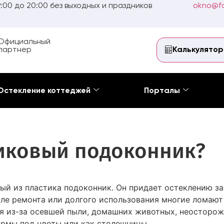
:00 до 20:00 без выходных и праздников
okno@fo
Официальный
партнер
Калькулятор
Остекление коттеджей
Порталы
иковый подоконник?
ый из пластика подоконник. Он придает остеклению з
ле ремонта или долгого использования многие ломают
тся из-за осевшей пыли, домашних животных, неостор
ормы под цветы или как столешницы.