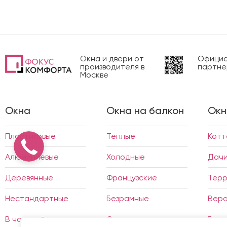
Окна и двери от
Официа
производителя в
партне
Москве
Окна
Окна на балкон
Окн
Пластиковые
Теплые
Кот
Алюминиевые
Холодные
Дач
Деревянные
Французские
Тер
Нестандартные
Безрамные
Вер
В частный дом
Отделка
Бесе