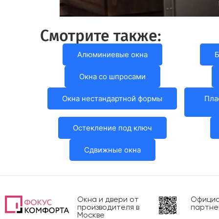
Смотрите также:
Алюминиевые окна
Б
Окна со шпросами
Окна нестандартной формы
Пла
Остекление под ключ
Сдвижные окна
Окна и двери от
Официа
производителя в
партне
Москве