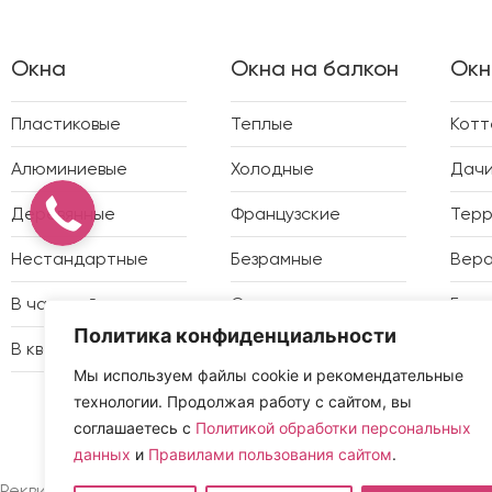
Окна
Окна на балкон
Окн
Пластиковые
Теплые
Кот
Алюминиевые
Холодные
Дач
Деревянные
Французские
Тер
Нестандартные
Безрамные
Вер
В частный дом
Отделка
Бесе
Политика конфиденциальности
В квартиру
Утепление
Зимн
Мы используем файлы cookie и рекомендательные
технологии. Продолжая работу с сайтом, вы
соглашаетесь с
Политикой обработки персональных
данных
и
Правилами пользования сайтом
.
ОГРН:
Реквизиты компании ООО «Фокус