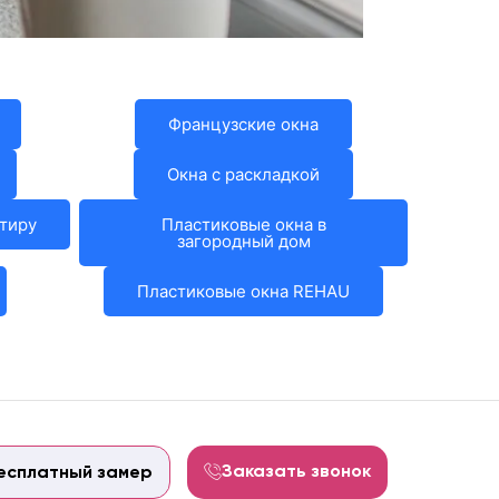
Французские окна
Окна с раскладкой
ртиру
Пластиковые окна в
загородный дом
Пластиковые окна REHAU
Заказать звонок
есплатный замер