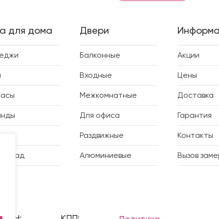
а для дома
Двери
Информа
теджи
Балконные
Акции
и
Входные
Цены
расы
Межкомнатные
Доставка
анды
Для офиса
Гарантия
дки
Раздвижные
Контакты
ий сад
Алюминиевые
Вызов зам
ИНН:
КПП:
Политика