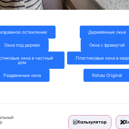
езрамное остекление
Деревянные окна
Окна под дерево
Окна с фрамугой
стиковые окна в частный
Пластиковые окна в ква
дом
Раздвижные окна
Rehau Original
льный
р
Калькулятор
Б