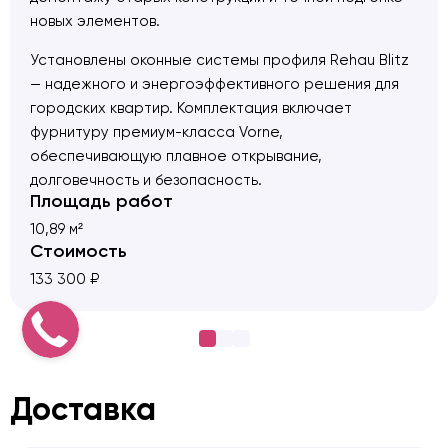
новых элементов.
Установлены оконные системы профиля Rehau Blitz
— надежного и энергоэффективного решения для
городских квартир. Комплектация включает
фурнитуру премиум-класса Vorne,
обеспечивающую плавное открывание,
долговечность и безопасность.
Площадь работ
Выполненные работы:
10,89 м²
— Демонтаж старых оконных конструкций
Стоимость
— Доставка новых окон на объект
133 300 ₽
— Подъём материалов на этаж без использования
лифта
— Установка окон с соблюдением всех норм тепло-
и гидроизоляции
— Монтаж наружных отливов и внутренних
Доставка
подоконников
— Отделка откосов с обеспечением эстетичного и