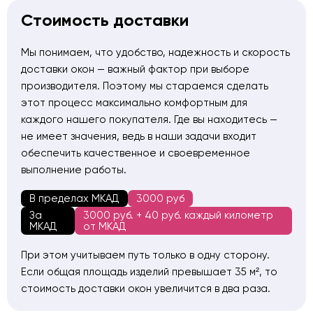
герметичного завершения проёма
Стоимость доставки
Заказчик остался доволен качеством установки:
«Окнами доволен, порекомендую друзьям!» — что
Мы понимаем, что удобство, надежность и скорость
подтверждает высокий уровень исполнения и
доставки окон — важный фактор при выборе
внимательное отношение к деталям.
производителя. Поэтому мы стараемся сделать
этот процесс максимально комфортным для
каждого нашего покупателя. Где вы находитесь —
не имеет значения, ведь в наши задачи входит
обеспечить качественное и своевременное
выполнение работы.
В пределах МКАД
3000 руб
За
3000 руб. + 40 руб. каждый километр
МКАД
от МКАД
При этом учитываем путь только в одну сторону.
Если общая площадь изделий превышает 35 м², то
стоимость доставки окон увеличится в два раза.