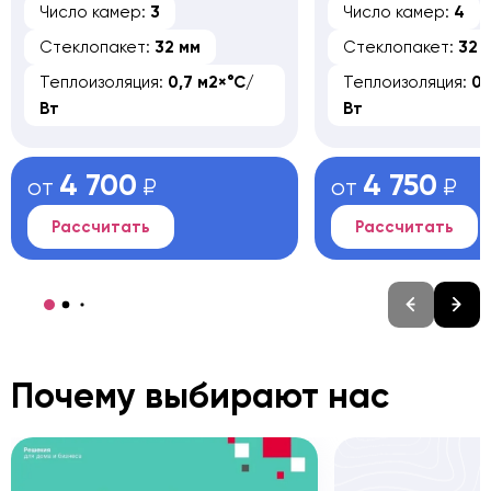
Число камер:
3
Число камер:
4
Стеклопакет:
32 мм
Стеклопакет:
32 
Теплоизоляция:
0,7 м2×°С/
Теплоизоляция:
0,
Вт
Вт
4 700
4 750
от
₽
от
₽
Рассчитать
Рассчитать
Почему выбирают нас