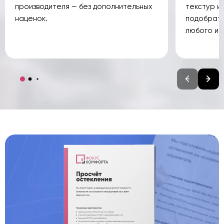
производителя — без дополнительных
текстур и
наценок.
подобрать
любого ин