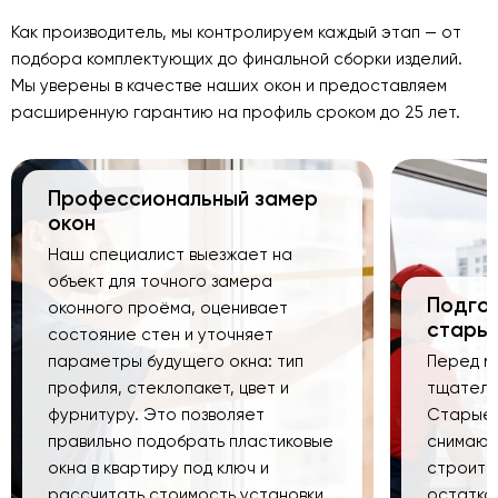
Как производитель, мы контролируем каждый этап — от
подбора комплектующих до финальной сборки изделий.
Мы уверены в качестве наших окон и предоставляем
расширенную гарантию на профиль сроком до 25 лет.
Профессиональный замер
окон
Наш специалист выезжает на
объект для точного замера
Подго
оконного проёма, оценивает
старых
состояние стен и уточняет
параметры будущего окна: тип
Перед м
профиля, стеклопакет, цвет и
тщатель
фурнитуру. Это позволяет
Старые 
правильно подобрать пластиковые
снимают
окна в квартиру под ключ и
строите
рассчитать стоимость установки.
остатко