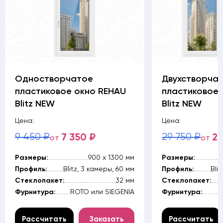
Одностворчатое
Двухстворча
пластиковое окно REHAU
пластиковое 
Blitz NEW
Blitz NEW
Цена:
Цена:
9 450 ₽
7 350 ₽
29 750 ₽
25
от
от
Размеры:
900 х 1300 мм
Размеры:
Профиль:
Blitz, 3 камеры, 60 мм
Профиль:
Bli
Стеклопакет:
32 мм
Стеклопакет:
Фурнитура:
ROTO или SIEGENIA
Фурнитура:
R
Рассчитать
Заказать
Рассчитать