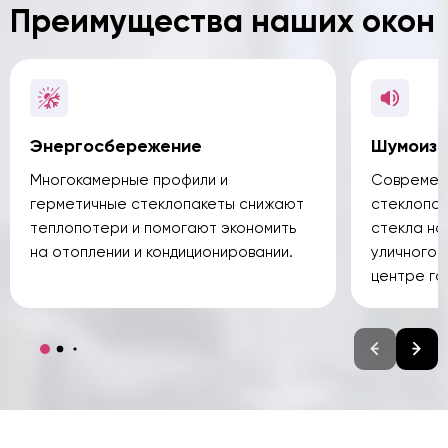
Преимущества наших окон
Энергосбережение
Шумоизо
Многокамерные профили и
Современн
герметичные стеклопакеты снижают
стеклопак
теплопотери и помогают экономить
стекла н
на отоплении и кондиционировании.
уличного 
центре го