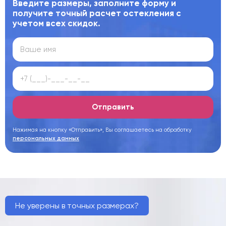
Введите размеры, заполните форму и
получите точный расчет остекления с
учетом всех скидок.
Отправить
Нажимая на кнопку «Отправить», Вы соглашаетесь на обработку
персональных данных
Не уверены в точных размерах?