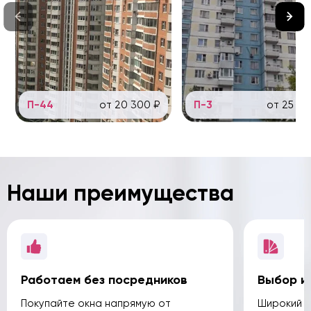
П-44
от 20 300 ₽
П-3
от 25 40
Наши преимущества
Работаем без посредников
Выбор и
Покупайте окна напрямую от
Широкий а