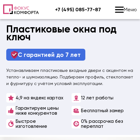
+7 (495) 085-77-87
Меню
Перейти
Пластиковые окна под
к
ключ
содержанию
С гарантией до 7 лет
Устанавливаем пластиковые входные двери с акцентом на
тепло- и шумоизоляцию. Подбираем профиль, стеклопакет
и фурнитуру с учётом условий эксплуатации.
4,9 на яндекс картах
12 лет работы
Гарантируем цены
Бесплатный замер
ниже конкурентов
Быстрое
0% рассрочка без
изготовление
переплат