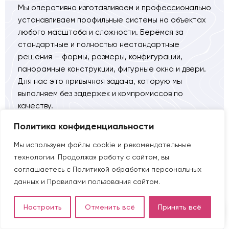
Мы оперативно изготавливаем и профессионально
устанавливаем профильные системы на объектах
любого масштаба и сложности. Берёмся за
стандартные и полностью нестандартные
решения — формы, размеры, конфигурации,
панорамные конструкции, фигурные окна и двери.
Для нас это привычная задача, которую мы
выполняем без задержек и компромиссов по
качеству.
Политика конфиденциальности
В работе используем только оригинальные,
сертифицированные материалы от проверенных
Мы используем файлы cookie и рекомендательные
производителей. Это гарантирует безопасность
технологии. Продолжая работу с сайтом, вы
конструкции, стабильность геометрии,
соглашаетесь с
Политикой обработки персональных
долговечность фурнитуры и высокое качество на
данных
и
Правилами пользования сайтом
.
каждом этапе производства.
Настроить
Отменить всё
Принять всё
Пластиковые окна
5 дней