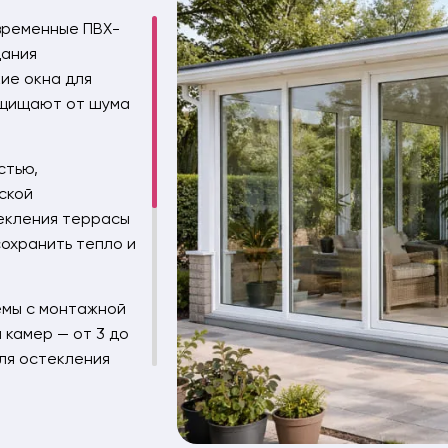
временные ПВХ-
дания
ие окна для
ащищают от шума
стью,
ской
екления террасы
сохранить тепло и
емы с монтажной
 камер — от 3 до
ля остекления
плоизоляции.
т.