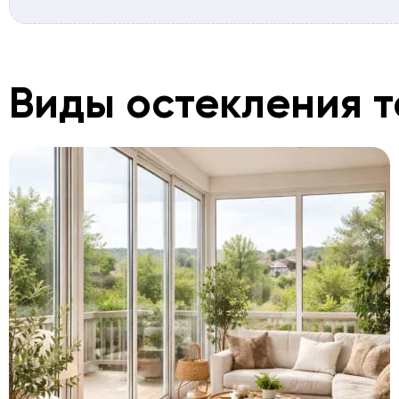
Для удобства эксплуатации можно выбрать различн
открывания: классические распашные окна на терр
современные раздвижные портальные системы для 
Такие решения особенно актуальны для террас с о
Виды остекления т
важно сохранить максимум полезного пространства
Предварительно рассчитать стоимость остекления
помощью онлайн-калькулятора. Для точного расче
конфигурации специалист бесплатно выезжает на о