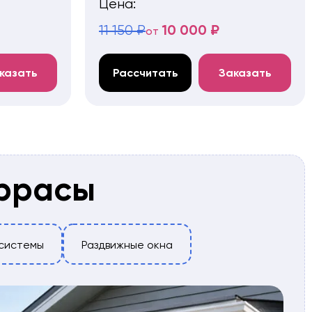
Цена:
10 000 ₽
11 150 ₽
от
казать
Рассчитать
Заказать
еррасы
системы
Раздвижные окна