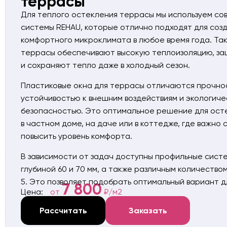
террасы
Для теплого остекления террасы мы используем со
системы REHAU, которые отлично подходят для соз
комфортного микроклимата в любое время года. Так
террасы обеспечивают высокую теплоизоляцию, з
и сохраняют тепло даже в холодный сезон.
Пластиковые окна для террасы отличаются прочно
устойчивостью к внешним воздействиям и экологиче
безопасностью. Это оптимальное решение для ост
в частном доме, на даче или в коттедже, где важно 
повысить уровень комфорта.
В зависимости от задач доступны профильные сист
глубиной 60 и 70 мм, а также различным количеством
5. Это позволяет подобрать оптимальный вариант д
7 800
Цена:
от
₽/м2
террасы дома с учетом бюджета и требований к те
Срок службы таких конструкций достигает 50–60 ле
Рассчитать
Заказать