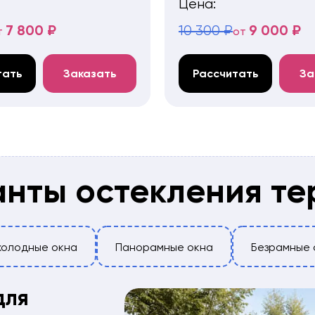
Цена:
7 800 ₽
9 000 ₽
10 300 ₽
т
от
тать
Заказать
Рассчитать
За
нты остекления т
холодные окна
Панорамные окна
Безрамные 
для