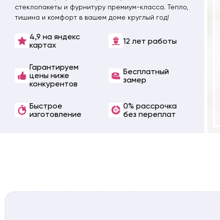
стеклопакеты и фурнитуру премиум-класса. Тепло,
тишина и комфорт в вашем доме круглый год!
4,9 на яндекс
12 лет работы
картах
Гарантируем
Бесплатный
цены ниже
замер
конкурентов
Быстрое
0% рассрочка
изготовление
без переплат