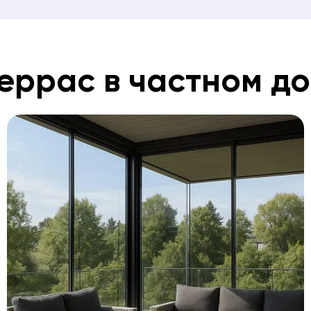
ые варианты
асу или
широких проемов.
стеклением, где
еррас в частном д
.
 террасы можно с
та и подбора
бъект.