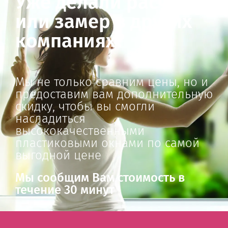
Уже делали расчет
или замер в других
компаниях?
Мы не только сравним цены, но и
предоставим вам дополнительную
скидку, чтобы вы смогли
насладиться
высококачественными
пластиковыми окнами по самой
выгодной цене
Мы сообщим Вам стоимость в
течениe 30 минут