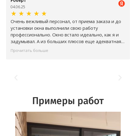
Роберт
04.06.25
★
★
★
★
★
Очень вежливый персонал, от приема заказа и до
установки окна выполнили свою работу
профессионально. Окно встало идеально, как я и
задумывал. А из больших плюсов еще адекватная
цена, не то что у других производителей. Спасибо
Прочитать больше
за проделанную работу. Обязательно посоветую
друзьям.
Примеры работ