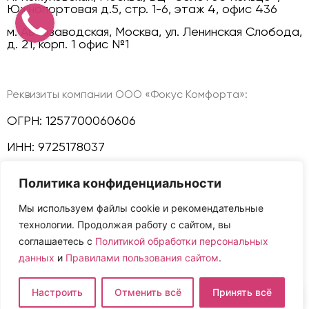
Южнопортовая д.5, стр. 1-6, этаж 4, офис 436
м. Автозаводская, Москва, ул. Ленинская Слобода,
д. 21, корп. 1 офис №1
Реквизиты компании ООО «Фокус Комфорта»:
ОГРН: 1257700060606
ИНН: 9725178037
КПП: 772501001
Политика конфиденциальности
Политика конфиденциальности
Мы используем файлы cookie и рекомендательные
технологии. Продолжая работу с сайтом, вы
Мы в соц сетях:
соглашаетесь с
Политикой обработки персональных
данных
и
Правилами пользования сайтом
.
Сайт и размещенная на нем информация не
Настроить
Отменить всё
Принять всё
являются публичной офертой