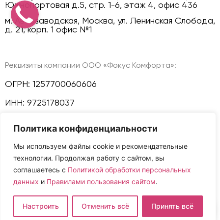
Южнопортовая д.5, стр. 1-6, этаж 4, офис 436
м. Автозаводская, Москва, ул. Ленинская Слобода,
д. 21, корп. 1 офис №1
Реквизиты компании ООО «Фокус Комфорта»:
ОГРН: 1257700060606
ИНН: 9725178037
КПП: 772501001
Политика конфиденциальности
Политика конфиденциальности
Мы используем файлы cookie и рекомендательные
технологии. Продолжая работу с сайтом, вы
Мы в соц сетях:
соглашаетесь с
Политикой обработки персональных
данных
и
Правилами пользования сайтом
.
Сайт и размещенная на нем информация не
Настроить
Отменить всё
Принять всё
являются публичной офертой