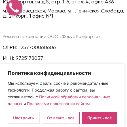
Южнопортовая д.5, стр. 1-6, этаж 4, офис 436
м. Автозаводская, Москва, ул. Ленинская Слобода,
д. 21, корп. 1 офис №1
Реквизиты компании ООО «Фокус Комфорта»:
ОГРН: 1257700060606
ИНН: 9725178037
КПП: 772501001
Политика конфиденциальности
Политика конфиденциальности
Мы используем файлы cookie и рекомендательные
технологии. Продолжая работу с сайтом, вы
Мы в соц сетях:
соглашаетесь с
Политикой обработки персональных
данных
и
Правилами пользования сайтом
.
Сайт и размещенная на нем информация не
Настроить
Отменить всё
Принять всё
являются публичной офертой