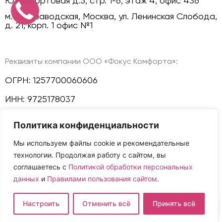
Южнопортовая д.5, стр. 1-6, этаж 4, офис 436
м. Автозаводская, Москва, ул. Ленинская Слобода,
д. 21, корп. 1 офис №1
Реквизиты компании ООО «Фокус Комфорта»:
ОГРН: 1257700060606
ИНН: 9725178037
КПП: 772501001
Политика конфиденциальности
Политика конфиденциальности
Мы используем файлы cookie и рекомендательные
технологии. Продолжая работу с сайтом, вы
Мы в соц сетях:
соглашаетесь с
Политикой обработки персональных
данных
и
Правилами пользования сайтом
.
Сайт и размещенная на нем информация не
Настроить
Отменить всё
Принять всё
являются публичной офертой