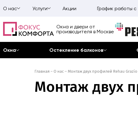
О нас
Услуги
Акции
График работы с 
Окна и двери от
производителя в Москве
Окна
Остекление балконов
Главная
–
О нас
–
Монтаж двух профилей Rehau Grazio
Монтаж двух п