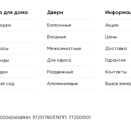
а для дома
Двери
Информа
еджи
Балконные
Акции
и
Входные
Цены
асы
Межкомнатные
Доставка
анды
Для офиса
Гарантия
дки
Раздвижные
Контакты
ий сад
Алюминиевые
Вызов зам
700060606
ИНН: 9725178037
КПП: 772501001