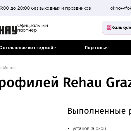
9:00 до 20:00 без выходных и праздников
okno@fok
Официальный
Калькул
партнер
Остекление коттеджей
Порталы
 в Москве
рофилей Rehau Graz
Выполненные 
установка окон