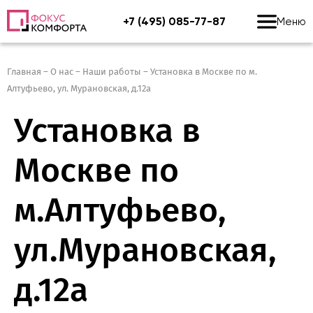
+7 (495) 085-77-87
Меню
Главная
–
О нас
–
Наши работы
–
Установка в Москве по м.
Алтуфьево, ул. Мурановская, д.12а
Установка в
Москве по
м.Алтуфьево,
ул.Мурановская,
д.12а