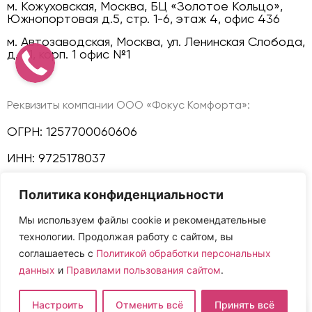
м. Кожуховская, Москва, БЦ «Золотое Кольцо»,
Южнопортовая д.5, стр. 1-6, этаж 4, офис 436
м. Автозаводская, Москва, ул. Ленинская Слобода,
д. 21, корп. 1 офис №1
Реквизиты компании ООО «Фокус Комфорта»:
ОГРН: 1257700060606
ИНН: 9725178037
КПП: 772501001
Политика конфиденциальности
Политика конфиденциальности
Мы используем файлы cookie и рекомендательные
технологии. Продолжая работу с сайтом, вы
Мы в соц сетях:
соглашаетесь с
Политикой обработки персональных
данных
и
Правилами пользования сайтом
.
Сайт и размещенная на нем информация не
Настроить
Отменить всё
Принять всё