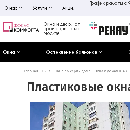
График работы с 9
О нас
Услуги
Акции
Окна и двери от
производителя в
Москве
Окна
Остекление балконов
Главная
–
Окна
–
Окна по серии дома
–
Окна в домах П-43
Пластиковые окна