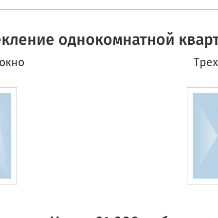
екление однокомнатной квар
 окно
Трех