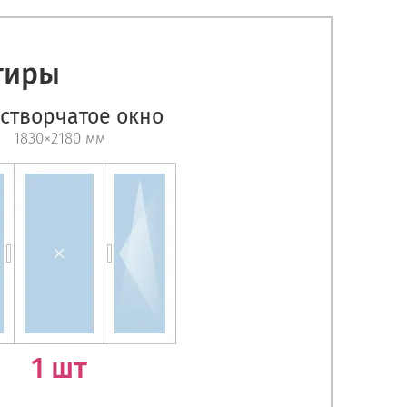
тиры
створчатое окно
1830×2180 мм
1 шт