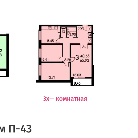
3х— комнатная
м П-43