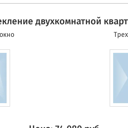
екление двухкомнатной квар
 окно
Трех