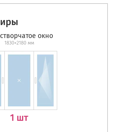
тиры
створчатое окно
1830×2180 мм
1 шт