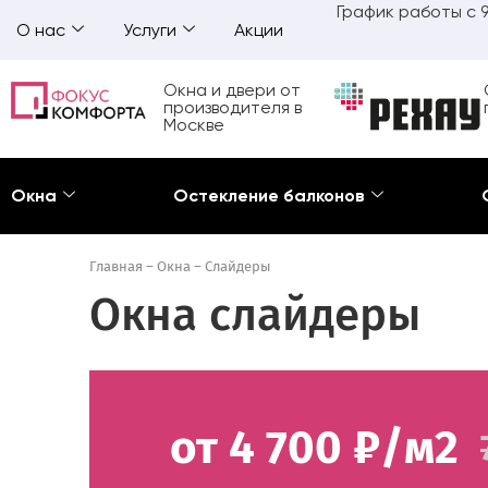
График работы с 9
О нас
Услуги
Акции
Окна и двери от
производителя в
Москве
Окна
Остекление балконов
Главная
–
Окна
–
Слайдеры
Окна слайдеры
от 4 700 ₽/м2