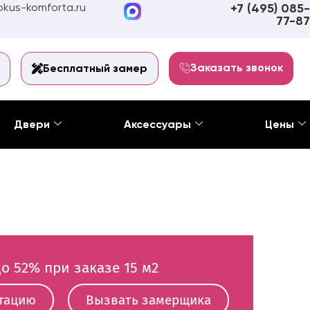
kus-komforta.ru
+7 (495) 085-
77-87
Заказать звонок
Бесплатный замер
Двери
Аксессуары
Цены
о 52% при заказе 15 м2
ьтацию
Вызвать замерщика