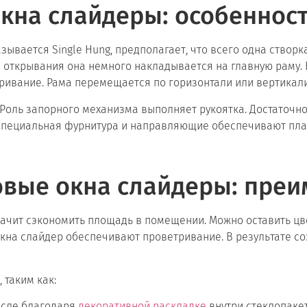
кна слайдеры: особеннос
зывается Single Hung, предполагает, что всего одна створ
емя открывания она немного накладывается на главную раму.
ривание. Рама перемещается по горизонтали или вертикали
Роль запорного механизма выполняет рукоятка. Достаточно 
. Специальная фурнитура и направляющие обеспечивают пла
овые окна слайдеры: преи
начит сэкономить площадь в помещении. Можно оставить цв
 окна слайдер обеспечивают проветривание. В результате с
 таким как:
числе благодаря
декоративной раскладке
внутри стеклопаке