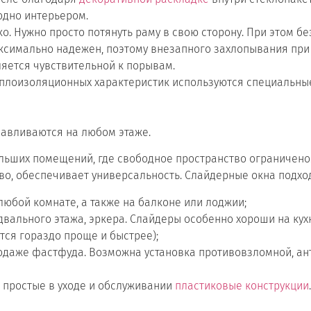
годно интерьером.
о. Нужно просто потянуть раму в свою сторону. При этом бе
аксимально надежен, поэтому внезапного захлопывания при 
яется чувствительной к порывам.
плоизоляционных характеристик используются специальные
навливаются на любом этаже.
льших помещений, где свободное пространство ограничено.
тво, обеспечивает универсальность. Слайдерные окна подход
любой комнате, а также на балконе или лоджии;
одвального этажа, эркера. Слайдеры особенно хороши на кух
тся гораздо проще и быстрее);
 продаже фастфуда. Возможна установка противовзломной, 
, простые в уходе и обслуживании
пластиковые конструкции
.