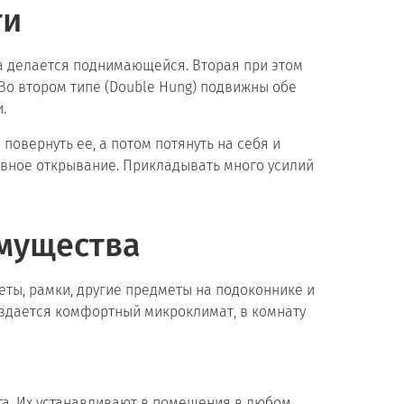
ти
ка делается поднимающейся. Вторая при этом
 Во втором типе (Double Hung) подвижны обе
.
повернуть ее, а потом потянуть на себя и
вное открывание. Прикладывать много усилий
мущества
еты, рамки, другие предметы на подоконнике и
оздается комфортный микроклимат, в комнату
та. Их устанавливают в помещения в любом