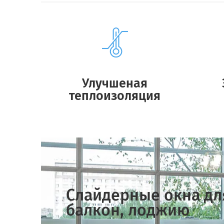
Улучшеная
теплоизоляция
Слайдерные окна для
балкон, лоджию