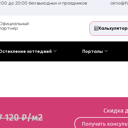
:00 до 20:00 без выходных и праздников
okno@fo
Официальный
партнер
Калькулятор
Остекление коттеджей
Порталы
Скидка д
7 120 ₽/м2
Получить консул