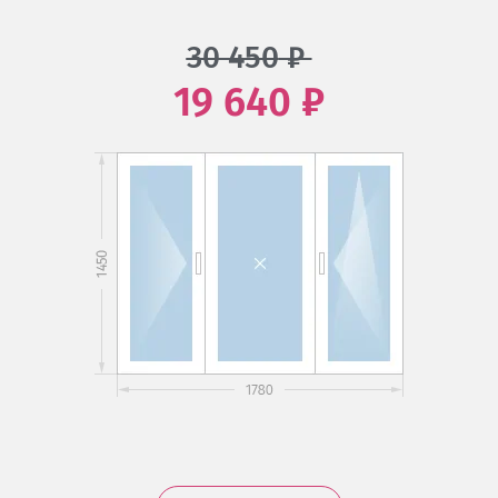
30 450
₽
19 640 ₽