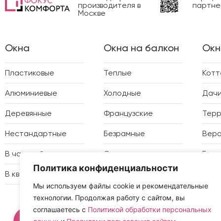
производителя в
партне
Москве
Окна
Окна на балкон
Окн
Пластиковые
Теплые
Кот
Алюминиевые
Холодные
Дач
Деревянные
Французские
Тер
Нестандартные
Безрамные
Вер
В частный дом
Отделка
Бесе
Политика конфиденциальности
В квартиру
Утепление
Зимн
Мы используем файлы cookie и рекомендательные
технологии. Продолжая работу с сайтом, вы
соглашаетесь с
Политикой обработки персональных