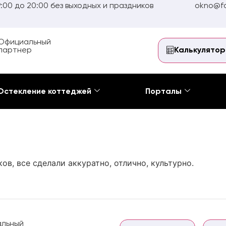
:00 до 20:00 без выходных и праздников
okno@fo
Официальный
партнер
Калькулятор
Остекление коттеджей
Порталы
в, все сделали аккуратно, отлично, культурно.
льный