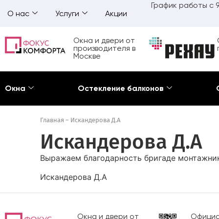
График работы с 9
О нас
Услуги
Акции
Окна и двери от
производителя в
Москве
Окна
Остекление балконов
Главная
–
Искандерова Д.А
Искандерова Д.А
Выражаем благодарность бригаде монтажнико
Искандерова Д.А
Окна и двери от
Официа