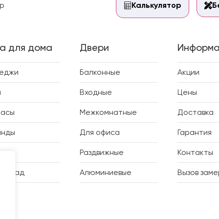
р
Калькулятор
Б
а для дома
Двери
Информа
теджи
Балконные
Акции
и
Входные
Цены
расы
Межкомнатные
Доставка
анды
Для офиса
Гарантия
дки
Раздвижные
Контакты
ий сад
Алюминиевые
Вызов зам