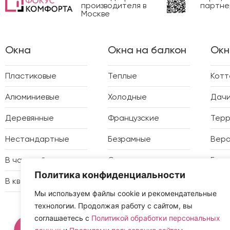
производителя в
партне
Москве
Окна
Окна на балкон
Окн
Пластиковые
Теплые
Кот
Алюминиевые
Холодные
Дач
Деревянные
Французские
Тер
Нестандартные
Безрамные
Вер
В частный дом
Отделка
Бесе
Политика конфиденциальности
В квартиру
Утепление
Зимн
Мы используем файлы cookie и рекомендательные
технологии. Продолжая работу с сайтом, вы
соглашаетесь с
Политикой обработки персональных