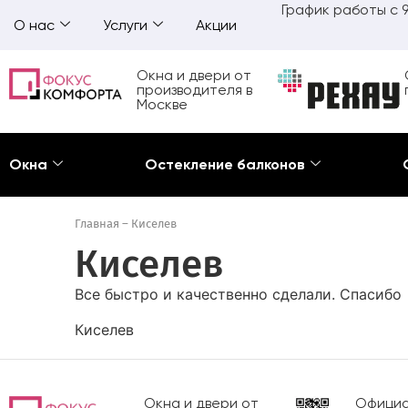
График работы с 9
О нас
Услуги
Акции
Окна и двери от
производителя в
Москве
Окна
Остекление балконов
Главная
–
Киселев
Киселев
Все быстро и качественно сделали. Спасибо
Киселев
Окна и двери от
Официа