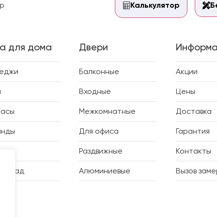
р
Калькулятор
Б
а для дома
Двери
Информа
теджи
Балконные
Акции
и
Входные
Цены
расы
Межкомнатные
Доставка
анды
Для офиса
Гарантия
дки
Раздвижные
Контакты
ий сад
Алюминиевые
Вызов зам