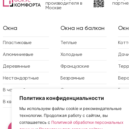
производителя в
партне
Москве
Окна
Окна на балкон
Окн
Пластиковые
Теплые
Кот
Алюминиевые
Холодные
Дач
Деревянные
Французские
Тер
Нестандартные
Безрамные
Вер
В частный дом
Отделка
Бесе
Политика конфиденциальности
В квартиру
Утепление
Зимн
Мы используем файлы cookie и рекомендательные
технологии. Продолжая работу с сайтом, вы
соглашаетесь с
Политикой обработки персональных