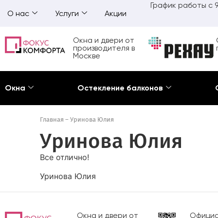
График работы с 9
О нас
Услуги
Акции
Окна и двери от
производителя в
Москве
Окна
Остекление балконов
Главная
–
Уринова Юлия
Уринова Юлия
Все отлично!
Уринова Юлия
Окна и двери от
Официа