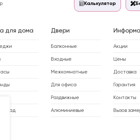
р
Калькулятор
Б
а для дома
Двери
Информа
теджи
Балконные
Акции
и
Входные
Цены
расы
Межкомнатные
Доставка
анды
Для офиса
Гарантия
дки
Раздвижные
Контакты
ий сад
Алюминиевые
Вызов зам