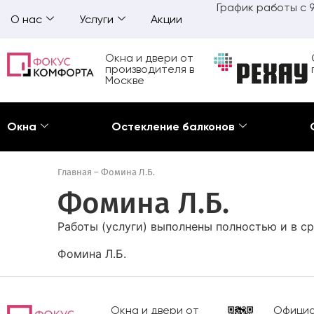
График работы с 9
О нас
Услуги
Акции
Окна и двери от
производителя в
Москве
Окна
Остекление балконов
Главная
–
Фомина Л.Б.
Фомина Л.Б.
Работы (услуги) выполнены полностью и в ср
Фомина Л.Б.
Окна и двери от
Официа