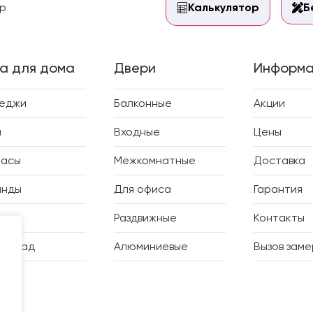
р
Калькулятор
Б
а для дома
Двери
Информа
теджи
Балконные
Акции
и
Входные
Цены
расы
Межкомнатные
Доставка
анды
Для офиса
Гарантия
дки
Раздвижные
Контакты
ий сад
Алюминиевые
Вызов зам