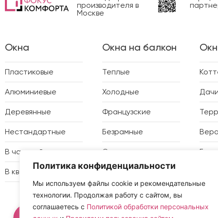
производителя в
партне
Москве
Окна
Окна на балкон
Окн
Пластиковые
Теплые
Кот
Алюминиевые
Холодные
Дач
Деревянные
Французские
Тер
Нестандартные
Безрамные
Вер
В частный дом
Отделка
Бесе
Политика конфиденциальности
В квартиру
Утепление
Зимн
Мы используем файлы cookie и рекомендательные
технологии. Продолжая работу с сайтом, вы
соглашаетесь с
Политикой обработки персональных