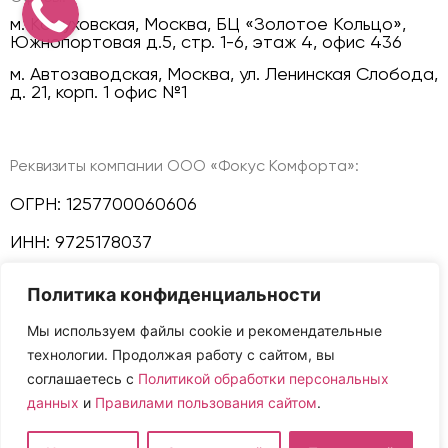
м. Кожуховская, Москва, БЦ «Золотое Кольцо»,
Южнопортовая д.5, стр. 1-6, этаж 4, офис 436
м. Автозаводская, Москва, ул. Ленинская Слобода,
д. 21, корп. 1 офис №1
Реквизиты компании ООО «Фокус Комфорта»:
ОГРН: 1257700060606
ИНН: 9725178037
КПП: 772501001
Политика конфиденциальности
Политика конфиденциальности
Мы используем файлы cookie и рекомендательные
технологии. Продолжая работу с сайтом, вы
Мы в соц сетях:
соглашаетесь с
Политикой обработки персональных
данных
и
Правилами пользования сайтом
.