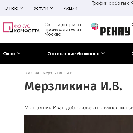
График работы с 9
О нас
Услуги
Акции
Окна и двери от
производителя в
Москве
Окна
Остекление балконов
Главная
–
Мерзликина И.В.
Мерзликина И.В.
Монтажник Иван добросовестно выполнил св