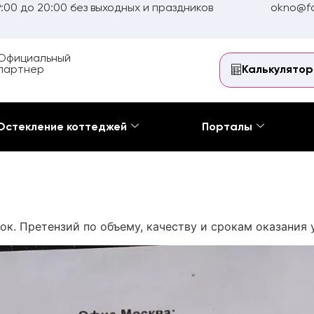
:00 до 20:00 без выходных и праздников
okno@fo
Официальный
партнер
Калькулятор
Остекление коттеджей
Порталы
ок. Претензий по объему, качеству и срокам оказания 