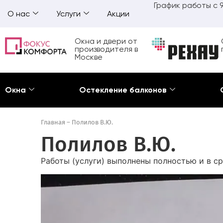
График работы с 9
О нас
Услуги
Акции
Окна и двери от
производителя в
Москве
Окна
Остекление балконов
Главная
–
Полилов В.Ю.
Полилов В.Ю.
Работы (услуги) выполнены полностью и в ср