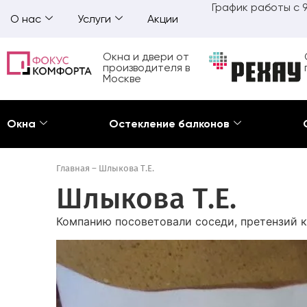
График работы с 9
О нас
Услуги
Акции
Окна и двери от
производителя в
Москве
Окна
Остекление балконов
Главная
–
Шлыкова Т.Е.
Шлыкова Т.Е.
Компанию посоветовали соседи, претензий к 