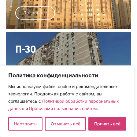
Подробнее
П-30
Политика конфиденциальности
Подробнее
Мы используем файлы cookie и рекомендательные
технологии. Продолжая работу с сайтом, вы
соглашаетесь с
Политикой обработки персональных
данных
и
Правилами пользования сайтом
.
П-42
Настроить
Отменить всё
Принять всё