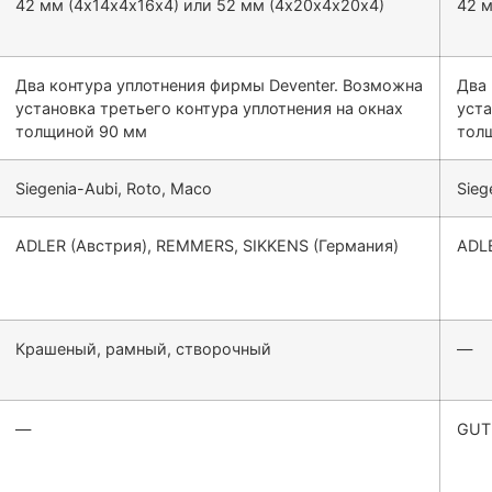
42 мм (4х14х4х16х4) или 52 мм (4х20х4х20х4)
42 м
Два контура уплотнения фирмы Deventer. Возможна
Два 
установка третьего контура уплотнения на окнах
уста
толщиной 90 мм
тол
Siegenia-Aubi, Roto, Maco
Sieg
ADLER (Австрия), REMMERS, SIKKENS (Германия)
ADLE
Крашеный, рамный, створочный
—
—
GUT