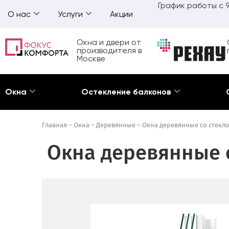
График работы с 9
О нас
Услуги
Акции
Окна и двери от
производителя в
Москве
Окна
Остекление балконов
Главная
–
Окна
–
Деревянные
–
Окна деревянные со стекло
Окна деревянные с