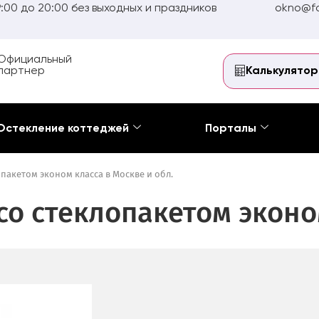
:00 до 20:00 без выходных и праздников
okno@fo
Официальный
партнер
Калькулятор
Остекление коттеджей
Порталы
пакетом эконом класса в Москве и обл.
о стеклопакетом эконо