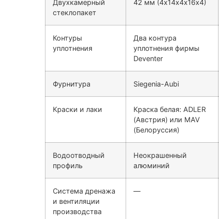
Двухкамерный
42 мм (4х14х4х16х4)
стеклопакет
Контуры
Два контура
уплотнения
уплотнения фирмы
Deventer
Фурнитура
Siegenia-Aubi
Краски и лаки
Краска белая: ADLER
(Австрия) или MAV
(Белоруссия)
Водоотводный
Неокрашенный
профиль
алюминий
Система дренажа
—
и вентиляции
производства