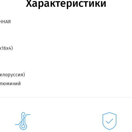
Характеристики
ННАЯ
х16х4)
Белоруссия)
алюминий