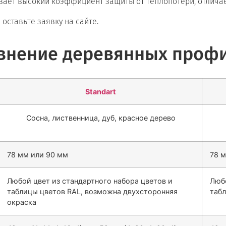
ывает высокий коэффициент защиты от теплопотери, отлича
оставьте заявку на сайте.
внение деревянных проф
Standart
Сосна, лиственница, дуб, красное дерево
78 мм или 90 мм
78 
Любой цвет из стандартного набора цветов и
Любо
таблицы цветов RAL, возможна двухсторонняя
таб
окраска