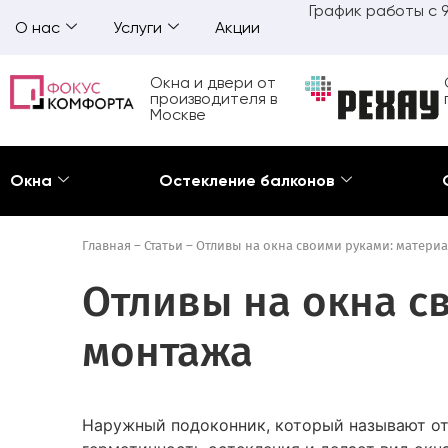
График работы с 9
О нас
Услуги
Акции
Окна и двери от
производителя в
Москве
Окна
Остекление балконов
Главная
–
Статьи
–
Отливы на окна своими руками: матери
Отливы на окна с
монтажа
Наружный подоконник, который называют отл