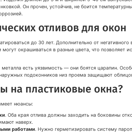
нковкой. Он прочен, устойчив, не боится температурны
оррозией.
ческих отливов для окон
атироваться до 30 лет. Дополнительно от негативног
 могут окрашиваться в разные цвета, что позволяет и
м металла есть уязвимость — они боятся царапин. Осо
о наружных подоконников низ проема защищают облицов
вы на пластиковые окна?
имеет нюансы:
жи
. Оба края отлива должны заходить на боковины отк
имают наверх.
ными работами
. Нужно герметизировать систему паро