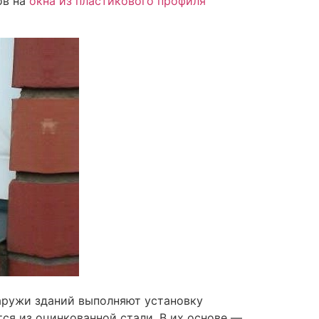
ов на
окна из пластикового профиля
аружи зданий выполняют установку
ся из оцинкованной стали. В их основе —