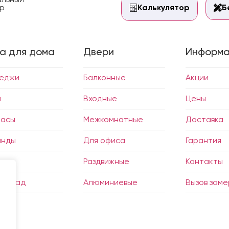
р
Калькулятор
Б
а для дома
Двери
Информа
теджи
Балконные
Акции
и
Входные
Цены
расы
Межкомнатные
Доставка
анды
Для офиса
Гарантия
дки
Раздвижные
Контакты
ий сад
Алюминиевые
Вызов зам