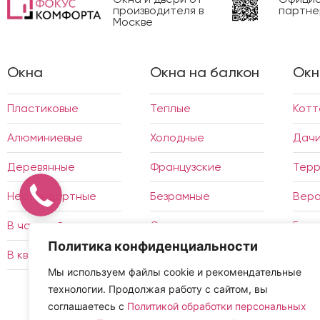
производителя в
партне
Москве
Окна
Окна на балкон
Окн
Пластиковые
Теплые
Кот
Алюминиевые
Холодные
Дач
Деревянные
Французские
Тер
Нестандартные
Безрамные
Вер
В частный дом
Отделка
Бесе
Политика конфиденциальности
В квартиру
Утепление
Зимн
Мы используем файлы cookie и рекомендательные
технологии. Продолжая работу с сайтом, вы
соглашаетесь с
Политикой обработки персональных