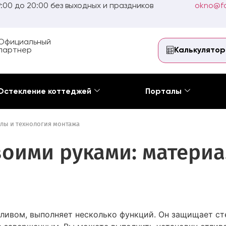
:00 до 20:00 без выходных и праздников
okno@fo
Официальный
партнер
Калькулятор
Остекление коттеджей
Порталы
алы и технология монтажа
воими руками: материа
ивом, выполняет несколько функций. Он защищает сте